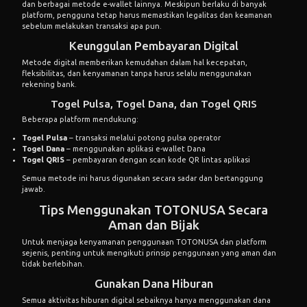
dan berbagai metode e-wallet lainnya. Meskipun berlaku di banyak
platform, pengguna tetap harus memastikan legalitas dan keamanan
sebelum melakukan transaksi apa pun.
Keunggulan Pembayaran Digital
Metode digital memberikan kemudahan dalam hal kecepatan,
fleksibilitas, dan kenyamanan tanpa harus selalu menggunakan
rekening bank.
Togel Pulsa, Togel Dana, dan Togel QRIS
Beberapa platform mendukung:
Togel Pulsa
– transaksi melalui potong pulsa operator
Togel Dana
– menggunakan aplikasi e-wallet Dana
Togel QRIS
– pembayaran dengan scan kode QR lintas aplikasi
Semua metode ini harus digunakan secara sadar dan bertanggung
jawab.
Tips Menggunakan TOTONUSA Secara
Aman dan Bijak
Untuk menjaga kenyamanan penggunaan TOTONUSA dan platform
sejenis, penting untuk mengikuti prinsip penggunaan yang aman dan
tidak berlebihan.
Gunakan Dana Hiburan
Semua aktivitas hiburan digital sebaiknya hanya menggunakan dana