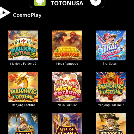
CosmoPlay
Mahjong Fortune 3
Mega Rampage
Thai Splash
Mahjong Fortune
Neko Fortune
Mahjong Fortune 2