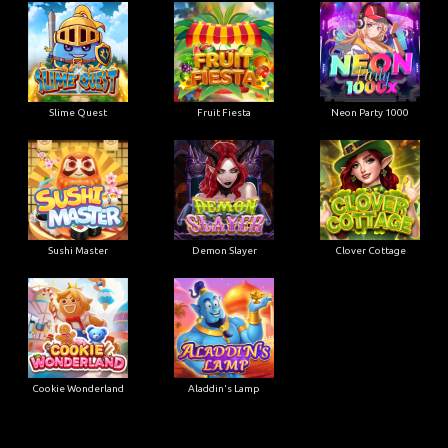
Slime Quest
Fruit Fiesta
Neon Party 1000
Sushi Master
Demon Slayer
Clover Cottage
Cookie Wonderland
Aladdin's Lamp