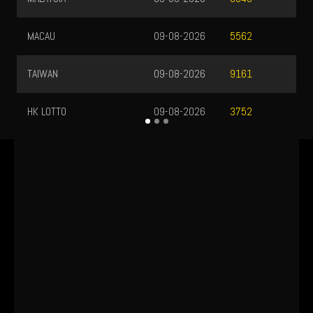
KENTUCKY MID
10-08-2026
9385
KENTUCKY EVE
09-08-2026
8365
OREGON 03
10-08-2026
6129