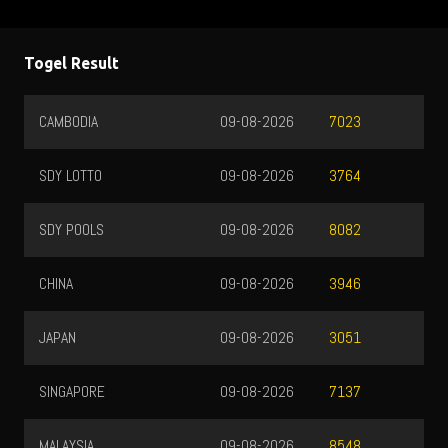
Togel Result
HK POOLS
09-08-2026
8620
CAROLINA DAY
10-08-2026
5297
CAROLINA EVE
09-08-2026
1725
TOTO WUHAN
10-08-2026
1155
HK SIANG
09-08-2026
4008
FLORIDA MID
10-08-2026
9991
FLORIDA EVE
10-08-2026
2434