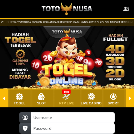
IA TOTONUSA MOHON PERHATIKAN REKENING KAMI YANG AKTIF DI KOLOM DEPOSIT SEBELUM MELAKUKAN
Hot
TOGEL
SLOT
RTP LIVE
LIVE CASINO
SPORT
AR