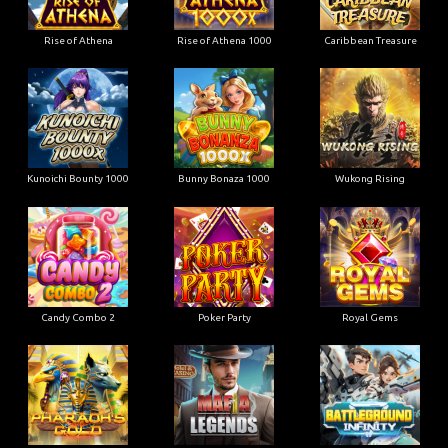
Rise of Athena
Rise of Athena 1000
Caribbean Treasure
Kunoichi Bounty 1000
Bunny Bonaza 1000
Wukong Rising
Candy Combo 2
Poker Party
Royal Gems