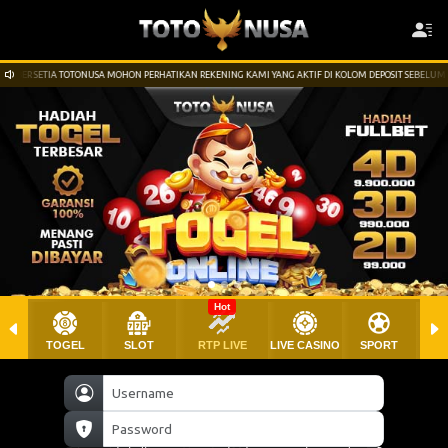
 SETIA TOTONUSA MOHON PERHATIKAN REKENING KAMI YANG AKTIF DI KOLOM DEPOSIT SEBELUM MELAK
Hot
TOGEL
SLOT
RTP LIVE
LIVE CASINO
SPORT
AR