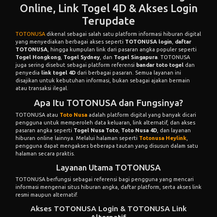
Online, Link Togel 4D & Akses Login
Terupdate
TOTONUSA
dikenal sebagai salah satu platform informasi hiburan digital
yang menyediakan berbagai akses seperti
TOTONUSA login
,
daftar
TOTONUSA
, hingga kumpulan link dari pasaran angka populer seperti
Togel Hongkong
,
Togel Sydney
, dan
Togel Singapura
. TOTONUSA
juga sering disebut sebagai platform referensi
bandar toto togel
dan
penyedia
link togel 4D
dari berbagai pasaran. Semua layanan ini
disajikan untuk kebutuhan informasi, bukan sebagai ajakan bermain
atau transaksi ilegal.
Apa Itu TOTONUSA dan Fungsinya?
TOTONUSA atau
Toto Nusa
adalah platform digital yang banyak dicari
pengguna untuk memperoleh data keluaran, link alternatif, dan akses
pasaran angka seperti
Togel Nusa Toto
,
Toto Nusa 4D
, dan layanan
hiburan online lainnya. Melalui halaman seperti
Totonusa Heylink
,
pengguna dapat mengakses beberapa tautan yang disusun dalam satu
halaman secara praktis.
Layanan Utama TOTONUSA
TOTONUSA berfungsi sebagai referensi bagi pengguna yang mencari
informasi mengenai situs hiburan angka, daftar platform, serta akses link
resmi maupun alternatif.
Akses TOTONUSA Login & TOTONUSA Link
Alternatif