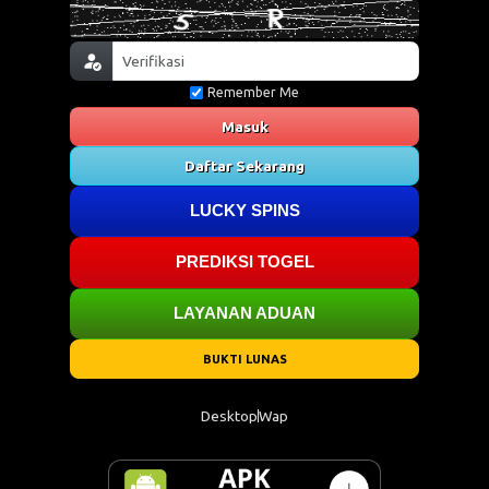
Remember Me
Masuk
Daftar Sekarang
LUCKY SPINS
PREDIKSI TOGEL
LAYANAN ADUAN
BUKTI LUNAS
Desktop
Wap