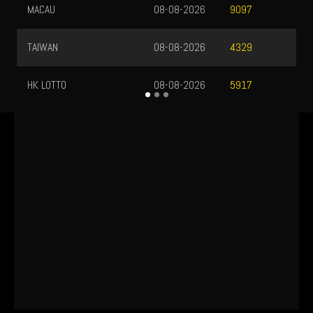
08-08-2026
KENTUCKY MID
9097
08-08-2026
KENTUCKY EVE
4329
O
08-08-2026
OREGON 03
5917