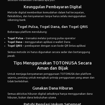
sebelum melakukan transaksi apa pun.
Keunggulan Pembayaran Digital
Metode digital memberikan kemudahan dalam hal kecepatan,
fleksibilitas, dan kenyamanan tanpa harus selalu menggunakan
rekening bank.
Togel Pulsa, Togel Dana, dan Togel QRIS
Beberapa platform mendukung:
Togel Pulsa
– transaksi melalui potong pulsa operator
Togel Dana
– menggunakan aplikasi e-wallet Dana
Togel QRIS
– pembayaran dengan scan kode QR lintas aplikasi
Semua metode ini harus digunakan secara sadar dan bertanggung
jawab.
Tips Menggunakan TOTONUSA Secara
Aman dan Bijak
Untuk menjaga kenyamanan penggunaan TOTONUSA dan platform
sejenis, penting untuk mengikuti prinsip penggunaan yang aman dan
tidak berlebihan.
Gunakan Dana Hiburan
Semua aktivitas hiburan digital sebaiknya hanya menggunakan dana
hiburan, bukan dana kebutuhan utama.
Patuhi Regulasi Hukum Setempat