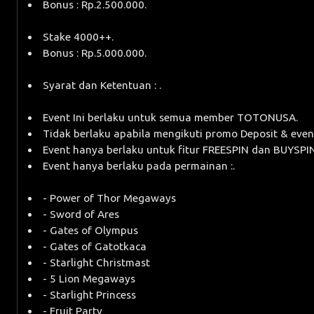
Bonus : Rp.2.500.000.
Stake 4000++.
Bonus : Rp.5.000.000.
Syarat dan Ketentuan : .
Event Ini berlaku untuk semua member TOTONUSA.
Tidak berlaku apabila mengikuti promo Deposit & even
Event hanya berlaku untuk fitur FREESPIN dan BUYSPIN
Event hanya berlaku pada permainan :.
- Power of Thor Megaways
- Sword of Ares
- Gates of Olympus
- Gates of Gatotkaca
- Starlight Christmast
- 5 Lion Megaways
- Starlight Princess
- Fruit Party