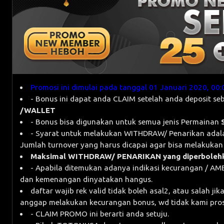
Promosi ini dimulai pada tanggal 01 Januari 2020, 00
- Bonus ini dapat anda CLAIM setelah anda deposit seb
/WALLET
- Bonus bisa digunakan untuk semua jenis Permainan
- Syarat untuk melakukan WITHDRAW/ Penarikan adal
Jumlah turnover yang harus dicapai agar bisa melakukan
Maksimal WITHDRAW/ PENARIKAN yang diperboleh
- Apabila ditemukan adanya indikasi kecurangan / A
dan kemenangan dinyatakan hangus.
daftar wajib rek valid tidak boleh asal2, atau salah j
anggap melakukan kecurangan bonus, wd tidak kami pros
- CLAIM PROMO ini berarti anda setuju.