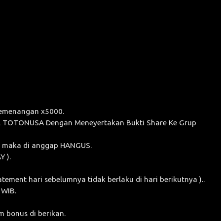
Kemenangan x5000.
ial TOTONUSA Dengan Meneyertakan Bukti Share Ke Grup
pin maka di anggap HANGUS.
Y ).
tement hari sebelumnya tidak berlaku di hari berikutnya )..
 WIB.
 bonus di berikan.