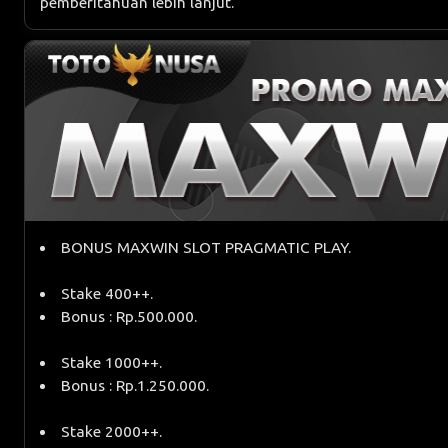
pemberitahuan lebih lanjut.
BONUS MAXWIN SLOT PRAGMATIC PLAY.
Stake 400++.
Bonus : Rp.500.000.
Stake 1000++.
Bonus : Rp.1.250.000.
Stake 2000++.