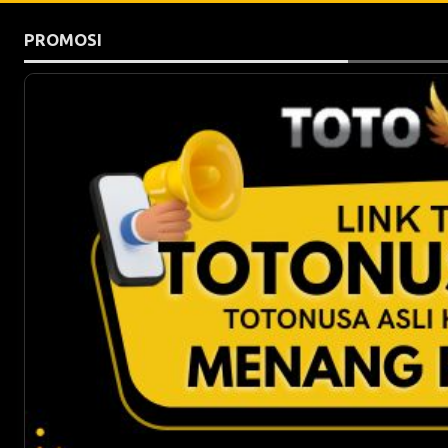
PROMOSI