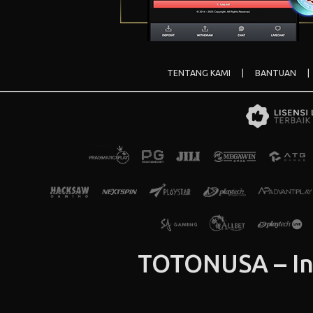
TENTANG KAMI
|
BANTUAN
|
TOTONUSA – Inf
TOTONUSA
dikenal sebagai salah satu platfor