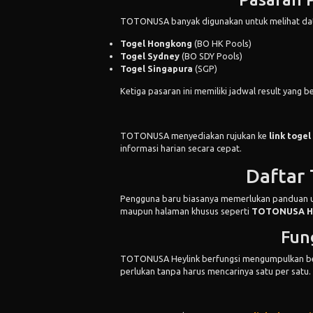
TOTONUSA banyak digunakan untuk melihat dat
Togel Hongkong
(BO HK Pools)
Togel Sydney
(BO SDY Pools)
Togel Singapura
(SGP)
Ketiga pasaran ini memiliki jadwal result yang 
TOTONUSA menyediakan rujukan ke
link togel
informasi harian secara cepat.
Daftar
Pengguna baru biasanya memerlukan panduan u
maupun halaman khusus seperti
TOTONUSA He
Fun
TOTONUSA Heylink berfungsi mengumpulkan berb
perlukan tanpa harus mencarinya satu per satu.
Saat menggunakan
TOTONUSA link alternati