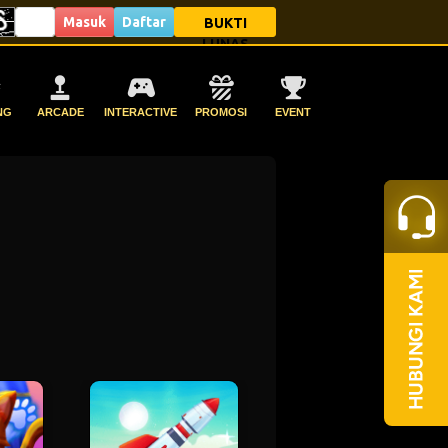
 TRANSFER DANA, UNTUK MEMPERCEPAT PROSES DANA MOHON TAMBAHKAN KODE NOMI
Masuk
Daftar
BUKTI
LUNAS
NG
ARCADE
INTERACTIVE
PROMOSI
EVENT