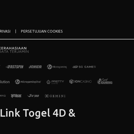
RIVASI
|
PERSETUJUAN COOKIES
Link Togel 4D &
A login
,
daftar TOTONUSA
, hingga