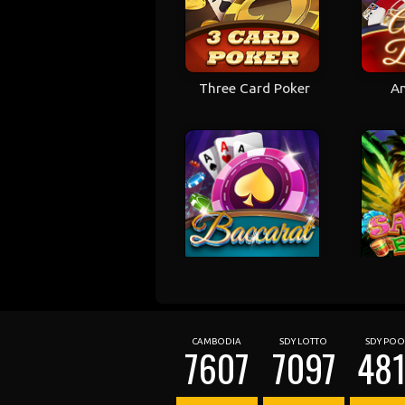
Three Card Poker
A
Baccarat
Sa
CAMBODIA
SDY LOTTO
SDY POO
7607
7097
48