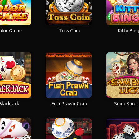
olor Game
Toss Coin
Kitty Bin
Blackjack
Fish Prawn Crab
Siam Ban L