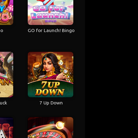
go
GO for Launch! Bingo
uck
7 Up Down