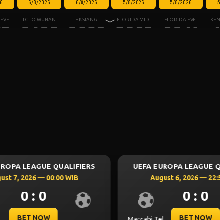
26
6/8/2026
6/8/2026
5/8/2026
5/8/2026
5
 EVE
TOTO WUHAN
HK SIANG
FLORIDA MID
FLORIDA EVE
KEN
47
6403
9220
3907
0941
4
26
6/8/2026
6/8/2026
6/8/2026
6/8/2026
6
OREGON 06
OREGON 09
OREGON 12
NEWYORK MID
NEWYORK EV
9723
7388
1593
7082
854
6/8/2026
6/8/2026
6/8/2026
6/8/2026
6/8/2026
ERS
UEFA EUROPA LEAGUE QUALIFIERS
UE
August 7, 2026 — 00:45 WIB
0 : 0
BET NOW