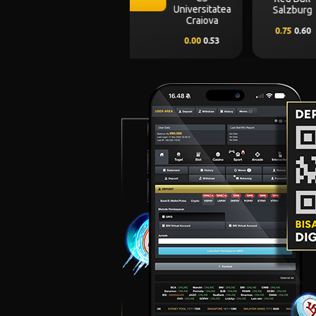
Besi
Kralove
-0.25
-0.80
0.25