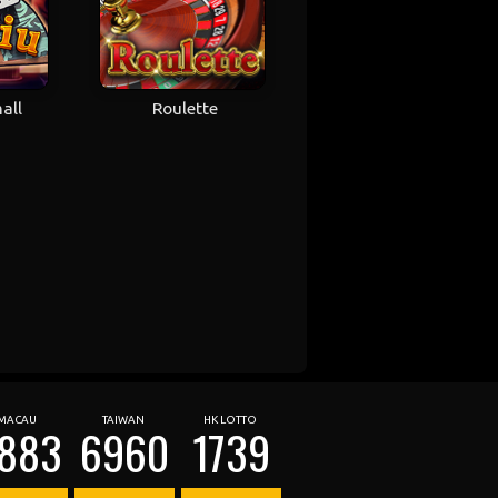
all
Roulette
MACAU
TAIWAN
HK LOTTO
883
6960
1739