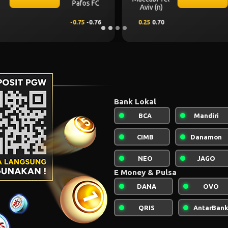
ktas
PAOK
Anderlecht
Be
0.64
0.5
0.66
-0.5
-0.82
2.2
Bank Lokal
BCA
Mandiri
CIMB
Danamon
NEO
JAGO
E Money & Pulsa
DANA
OVO
QRIS
AntarBank