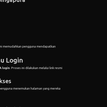
n ini memudahkan pengguna mendapatkan
u Login
 login
. Proses ini dilakukan melalui link resmi
kses
ntu pengguna menemukan halaman yang mereka
ata dan privasi pengguna.